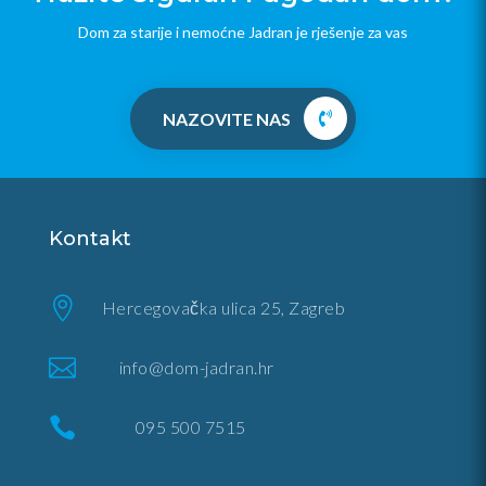
Dom za starije i nemoćne Jadran je rješenje za vas
NAZOVITE NAS
Kontakt

Hercegovačka ulica 25, Zagreb

info@dom-jadran.hr

095 500 7515