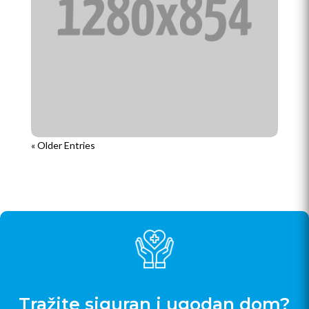
« Older Entries
Tražite siguran i ugodan dom?