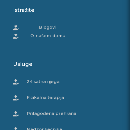
Istražite
Blogovi

O našem domu

Usluge
24 satna njega

Fizikalna terapija

Prilagođena prehrana

Nadzor lječnika
