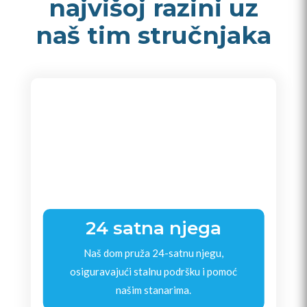
najvišoj razini uz
naš tim stručnjaka
24 satna njega
Naš dom pruža 24-satnu njegu,
osiguravajući stalnu podršku i pomoć
našim stanarima.