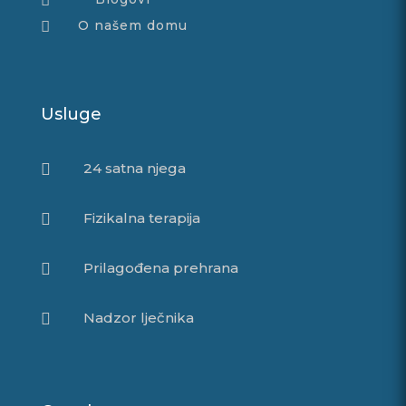

O našem domu

Usluge
24 satna njega

Fizikalna terapija

Prilagođena prehrana

Nadzor lječnika
