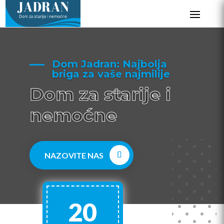
Dom Jadran: Najbolja
briga za vaše najmilije
Dom za starije i
nemoćne
NAZOVITE NAS
20