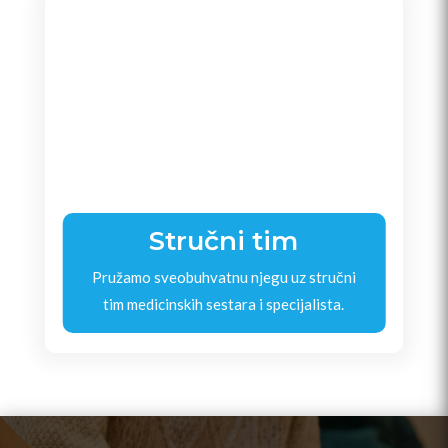
Stručni tim
Pružamo sveobuhvatnu njegu uz stručni
tim medicinskih sestara i specijalista.