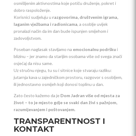
osmišljenim aktivnostima koje potiču druženje, pokret i
dobro raspoloženje.
Korisnici sudjeluju u
razgovorima, društvenim igrama,
laganim vježbama i radionicama
, a osoblje uvijek
pronalazi način da im dan bude ispunjen smijehom i
zadovoljstvom.
Poseban naglasak stavljamo na
emocionalnu podršku
i
blizinu – jer znamo da starijim osobama više od svega znači
osjećaj da nisu same.
Uz stručnu njegu, tu su i sitnice koje stvaraju razliku:
jutarnja kava u zajedničkom prostoru, razgovor s osobljem,
ili jednostavno osmijeh koji donosi toplinu u dan.
Zato često kažemo da je
Dom Jadran više od mjesta za
život – to je mjesto gdje se svaki dan živi s pažnjom,
razumijevanjem i poštovanjem.
TRANSPARENTNOST I
KONTAKT