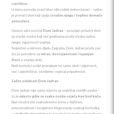
najmilijima.
U moru ponuda, pravi izbor nije uvijek jednostavan – važno
je pronaći dom koji spaja
stručnu njegu i toplinu domaće
atmosfere
.
Upravo zato postoji
Dom Jadran
– pouzdan privatni dom
za starije osobe koji već godinama pruža visoku razinu
njege, sigurnosti i pažnje.
Smješten u mirnom dijelu Zagreba, Dom Jadran pruža sve
što je potrebno za
miran, dostojanstven i ispunjen
život
u starijoj dobi.
Naši korisnici ovdje pronalaze ne samo skrb i sigurnost,
već i zajedništvo, osmijehe i osjećaj pripadnosti.
Zašto odabrati Dom Jadran
Dom Jadran nije samo mjesto za smještaj starijih osoba –
to je
mjesto gdje se svaka osoba osjeća kao kod kuće
.
Naš stručni tim svakodnevno brine o fizičkom,
emocionalnom i socijalnom blagostanju svakog korisnika,
uz
individualni pristup
koji poštuje potrebe i ritam života