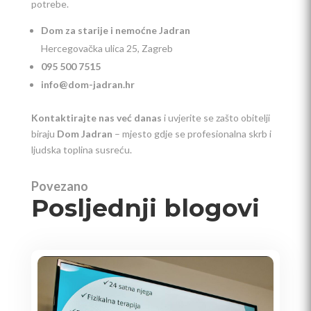
potrebe.
Dom za starije i nemoćne Jadran
Hercegovačka ulica 25, Zagreb
095 500 7515
info@dom-jadran.hr
Kontaktirajte nas već danas
i uvjerite se zašto obitelji
biraju
Dom Jadran
– mjesto gdje se profesionalna skrb i
ljudska toplina susreću.
Povezano
Posljednji blogovi