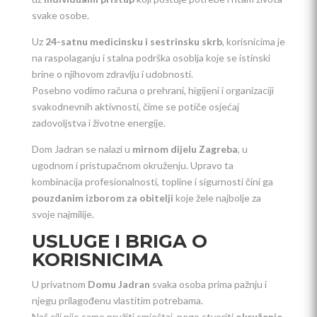
svake osobe.
Uz
24-satnu medicinsku i sestrinsku skrb
, korisnicima je
na raspolaganju i stalna podrška osoblja koje se istinski
brine o njihovom zdravlju i udobnosti.
Posebno vodimo računa o prehrani, higijeni i organizaciji
svakodnevnih aktivnosti, čime se potiče osjećaj
zadovoljstva i životne energije.
Dom Jadran se nalazi u
mirnom dijelu Zagreba
, u
ugodnom i pristupačnom okruženju. Upravo ta
kombinacija profesionalnosti, topline i sigurnosti čini ga
pouzdanim izborom za obitelji
koje žele najbolje za
svoje najmilije.
USLUGE I BRIGA O
KORISNICIMA
U privatnom
Domu Jadran
svaka osoba prima pažnju i
njegu prilagođenu vlastitim potrebama.
Naš cilj nije samo pružiti smještaj, nego stvoriti
okruženje