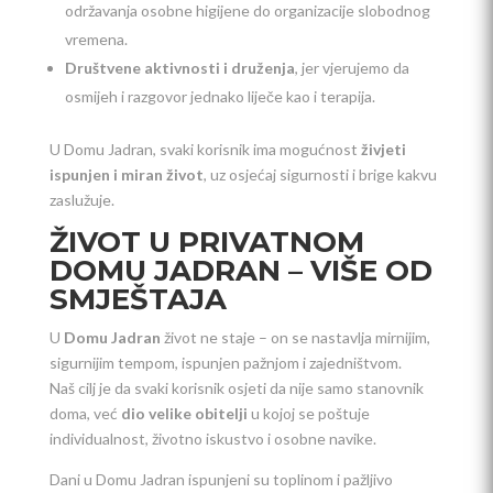
održavanja osobne higijene do organizacije slobodnog
vremena.
Društvene aktivnosti i druženja
, jer vjerujemo da
osmijeh i razgovor jednako liječe kao i terapija.
U Domu Jadran, svaki korisnik ima mogućnost
živjeti
ispunjen i miran život
, uz osjećaj sigurnosti i brige kakvu
zaslužuje.
ŽIVOT U PRIVATNOM
DOMU JADRAN – VIŠE OD
SMJEŠTAJA
U
Domu Jadran
život ne staje – on se nastavlja mirnijim,
sigurnijim tempom, ispunjen pažnjom i zajedništvom.
Naš cilj je da svaki korisnik osjeti da nije samo stanovnik
doma, već
dio velike obitelji
u kojoj se poštuje
individualnost, životno iskustvo i osobne navike.
Dani u Domu Jadran ispunjeni su toplinom i pažljivo