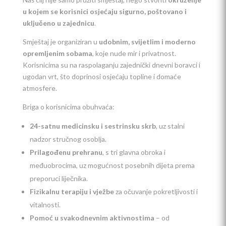
u kojem se korisnici osjećaju sigurno, poštovano i
uključeno u zajednicu
.
Smještaj je organiziran u
udobnim, svijetlim i moderno
opremljenim sobama
, koje nude mir i privatnost.
Korisnicima su na raspolaganju zajednički dnevni boravci i
ugodan vrt, što doprinosi osjećaju topline i domaće
atmosfere.
Briga o korisnicima obuhvaća:
24-satnu medicinsku i sestrinsku skrb
, uz stalni
nadzor stručnog osoblja.
Prilagođenu prehranu
, s tri glavna obroka i
međuobrocima, uz mogućnost posebnih dijeta prema
preporuci liječnika.
Fizikalnu terapiju i vježbe
za očuvanje pokretljivosti i
vitalnosti.
Pomoć u svakodnevnim aktivnostima
– od