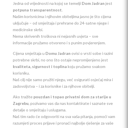
Jedna od vrijednosti na kojoj se temelji
Dom Jadran
jest
potpuna transparentnost
.
Našim korisnicima i njihovim obiteljima jasno je što cijena
uključuje – od smještaja i prehrane do 24-satne njege i
medicinske skrbi.
Nema skrivenih troškova ni nejasnih uvjeta – sve
informacije pružamo otvoreno i s punim povjerenjem.
Cijena smještaja u
Domu Jadran
ovisi o vrsti sobe i razini
potrebne skrbi, no ono što ostaje nepromijenjeno jest
kvaliteta, sigurnost i toplina
koju pružamo svakom
korisniku.
Naš cilj nije samo pružiti njegu, već osigurati osjećaj mira i
zadovoljstva – i za korisnike i za njihove obitelji.
Ako tražite
pouzdan i topao privatni dom za starije u
Zagrebu
, pozivamo vas da nas kontaktirate i saznate sve
detalje o smještaju i uslugama.
Naš tim rado će odgovoriti na sva vaša pitanja, pomoći vam
razumjeti proces prijave i pronaći najbolje rješenje za vaše