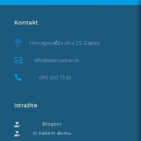
Kontakt

Hercegovačka ulica 25, Zagreb

info@dom-jadran.hr

095 500 7515
Istražite
Blogovi

O našem domu
