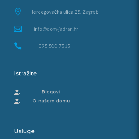

Hercegovačka ulica 25, Zagreb

info@dom-jadran.hr

095 500 7515
Istražite
Blogovi

O našem domu

Usluge