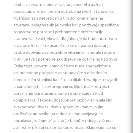
osoba, a privatni domovi za starije osobitu pažnju
posvećuju prehrambenim potrebama svojih stanovnika.
Nutricionisti i dijetetičari u tim domovima rade na
stvaranju prilagođenih jelovnika koji podržavaju specifične
zdravstvene potrebe i prehrambene preferencije
stanovnika. Svaki jelovnik dizajniran je da bude nutritivno
uravnotežen, ali i ukusan, čime se osigurava da starije
osobe dobivaju sve potrebne vitamine, minerale i druge
hranjive tvari potrebne za održavanje optimalnog zdravlja.
Osim toga, privatni domovi često nude specijalizirane
prehrambene programe za stanovnike s određenim
medicinskim stanjima kao što su dijabetes, hipertenzija ili
srčane bolesti. Takvi programi su ključni za kontrolu i
upravljanje tim stanjima, čime se smanjuje rizik od
komplikacija. Također, dostupnost raznovrsnih jela čini
svakodnevni život u domu ugodnijim i zanimljivijim,
potičući stanovnike na redovito i zadovoljavajuće
obročavanje. Domovi za starije također pridaju važnost
atmosferi u kojoj se obroci konzumiraju. Blagovaonice su