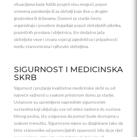
situacijama kada fizički posjeti nisu mogući, poput
vremena pandemije ili za obitelji koje žive u drugim
gradovima ili državama. Domovi za starije često
organiziraju i posebne događaje poput obiteljskih piknika,
prazničnih proslava i obljetnica, što dodatno jača
obiteljske veze i stvara osjećaj zajedništva i pripadnosti
među stanovnicima i njihovim obiteljima.
SIGURNOST I MEDICINSKA
SKRB
Sigurnost i pružanje kvalitetne medicinske skrbi su od
najveće važnosti u svakom privatnom domu za starije.
Ustanove su opremljene naprednim sigurnosnim
sustavima koji uključuju sve od video nadzora do sustava
hitnog poziva, što osigurava da pomoć bude dostupna u
svakom trenutku. Sigurnosne mjere su dizajnirane tako da
štite stanovnike od potencijalnih opasnosti, bilo da je riječ