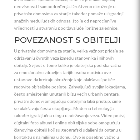
neovisnosti i samoodređenja. Društveno okruženje u
privatnim domovima za starije također pomaže u izgradnji
snažnih međuljudskih odnosa, što je od neprocjenjive
vrijednosti u stvaranju podržavajuće i brižne zajednice.
POVEZANOST S OBITELJI
U privatnim domovima za starije, velika važnost pridaje se
održavanju čvrstih veza između stanovnika i njihovih
obitelji. Svijest o tome koliko je obiteljska podrška važna
za emocionalno zdravlje starijih osoba motivira ove
ustanove da kreiraju okruženje koje olakšava i potiče
redovite obiteljske posjete. Zahvaljujući svojim lokacijama,
često smještenim unutar ili blizu većih urbanih centara,
privatni domovi omogućuju obiteljima lakši pristup, čime
se olakšavaju česta okupljanja. Moderna tehnologija
također igra ključnu ulogu u održavanju veza. Video pozivi,
digitalni foto albumi i online obiteljske sobe omogućuju
članovima obitelji koji su geografski udaljeni da ostanu u
kontaktu s najmilijima u domu. Ovo je posebno važno u