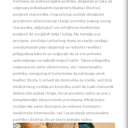
tretmana do psihosocijalne podrške, dizajniran je tako da
odgovara individualnim karakteristikama i životnoj
povijesti stanovnika. Ovaj pristup počinje detaljnom
procjenom zdravstvenog stanja i potreba svakog novog
stanovnika, uključujući sve od njihove medicinske
povijesti do socijalnih želja i hobija. Na temelju ove
procjene, stručnjaci privatnog doma za starije razvijaju
sveobuhvatan plan njege koji se redovito revidira i
prilagođava kako bi se osiguralo da se sve potrebe
zadovoljavaju na najbolji mogući način. Takva prilagodba
osigurava ne samo zdravstvenu, već i emocionalnu
podršku, omogućujući korisnicima da održavaju visok
kvalitet života. U privatnim domovima za starije, veći broj
medicinskog osoblja po korisniku znači da svaki stanovnik
dobiva više pažnje i brige, što je posebno važno za one s
kompleksnijim zdravstvenim potrebama. Medicinsko
osoblje nije samo dostupno za redovne tretmane i
medicinske intervencije, već i za pružanje emocionalne
podrške i društva, što je često jednako važno.