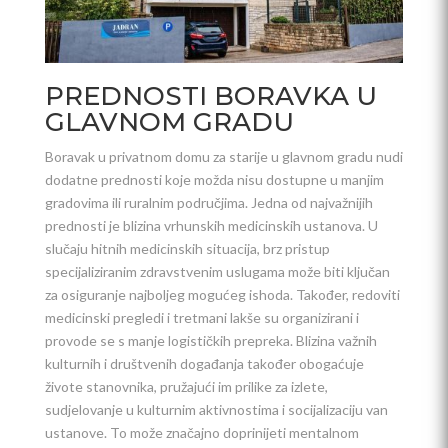
PREDNOSTI BORAVKA U
GLAVNOM GRADU
Boravak u privatnom domu za starije u glavnom gradu nudi
dodatne prednosti koje možda nisu dostupne u manjim
gradovima ili ruralnim područjima. Jedna od najvažnijih
prednosti je blizina vrhunskih medicinskih ustanova. U
slučaju hitnih medicinskih situacija, brz pristup
specijaliziranim zdravstvenim uslugama može biti ključan
za osiguranje najboljeg mogućeg ishoda. Također, redoviti
medicinski pregledi i tretmani lakše su organizirani i
provode se s manje logističkih prepreka. Blizina važnih
kulturnih i društvenih događanja također obogaćuje
živote stanovnika, pružajući im prilike za izlete,
sudjelovanje u kulturnim aktivnostima i socijalizaciju van
ustanove. To može značajno doprinijeti mentalnom