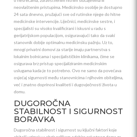
o nesrećama, zdravstvenim hitnim slučajevima ili
neovlaštenim pristupima. Medicinsko osoblje je dostupno
24 sata dnevno, pružajući sve od rutinske njege do hitne
medicinske intervencije. Liječnici, medicinske sestre, i
specijalisti su visoko kvalificirani i iskusni u radu s
gerijatrijskom populacijom, osiguravajući tako da svaki
stanovnik dobije optimalnu medicinsku pažnju. Uz to,
mnogi privatni domovi za starije imaju partnerstva s
lokalnim bolnicama i specijalističkim klinikama, čime se
osigurava brz pristup specijaliziranim medicinskim
uslugama kada je to potrebno. Ovo ne samo da povećava
osjećaj sigurnosti među stanovnicima i njihovim obiteljima,
već i znatno doprinosi kvaliteti i dugovječnosti života u
domu.
DUGOROČNA
STABILNOST I SIGURNOST
BORAVKA
Dugoročna stabilnost i sigurnost su ključni faktori koje
obitelji uzimaju u obzir prilikom odabira privatnog doma za