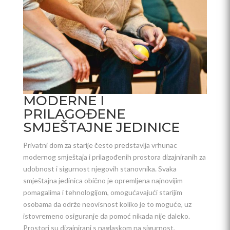
MODERNE I
PRILAGOĐENE
SMJEŠTAJNE JEDINICE
Privatni dom za starije često predstavlja vrhunac
modernog smještaja i prilagođenih prostora dizajniranih za
udobnost i sigurnost njegovih stanovnika. Svaka
smještajna jedinica obično je opremljena najnovijim
pomagalima i tehnologijom, omogućavajući starijim
osobama da održe neovisnost koliko je to moguće, uz
istovremeno osiguranje da pomoć nikada nije daleko.
Prostori su dizajnirani s naglaskom na sigurnost,