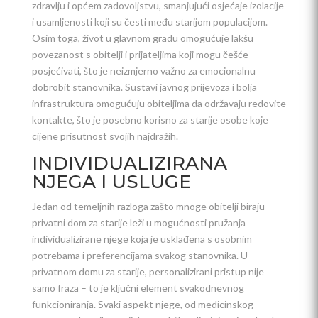
zdravlju i općem zadovoljstvu, smanjujući osjećaje izolacije
i usamljenosti koji su česti među starijom populacijom.
Osim toga, život u glavnom gradu omogućuje lakšu
povezanost s obitelji i prijateljima koji mogu češće
posjećivati, što je neizmjerno važno za emocionalnu
dobrobit stanovnika. Sustavi javnog prijevoza i bolja
infrastruktura omogućuju obiteljima da održavaju redovite
kontakte, što je posebno korisno za starije osobe koje
cijene prisutnost svojih najdražih.
INDIVIDUALIZIRANA
NJEGA I USLUGE
Jedan od temeljnih razloga zašto mnoge obitelji biraju
privatni dom za starije leži u mogućnosti pružanja
individualizirane njege koja je usklađena s osobnim
potrebama i preferencijama svakog stanovnika. U
privatnom domu za starije, personalizirani pristup nije
samo fraza – to je ključni element svakodnevnog
funkcioniranja. Svaki aspekt njege, od medicinskog