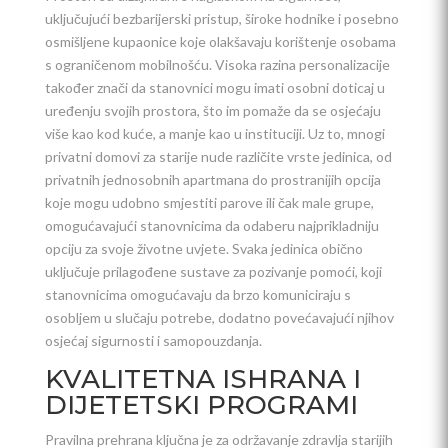
uključujući bezbarijerski pristup, široke hodnike i posebno
osmišljene kupaonice koje olakšavaju korištenje osobama
s ograničenom mobilnošću. Visoka razina personalizacije
također znači da stanovnici mogu imati osobni doticaj u
uređenju svojih prostora, što im pomaže da se osjećaju
više kao kod kuće, a manje kao u instituciji. Uz to, mnogi
privatni domovi za starije nude različite vrste jedinica, od
privatnih jednosobnih apartmana do prostranijih opcija
koje mogu udobno smjestiti parove ili čak male grupe,
omogućavajući stanovnicima da odaberu najprikladniju
opciju za svoje životne uvjete. Svaka jedinica obično
uključuje prilagođene sustave za pozivanje pomoći, koji
stanovnicima omogućavaju da brzo komuniciraju s
osobljem u slučaju potrebe, dodatno povećavajući njihov
osjećaj sigurnosti i samopouzdanja.
KVALITETNA ISHRANA I
DIJETETSKI PROGRAMI
Pravilna prehrana ključna je za održavanje zdravlja starijih