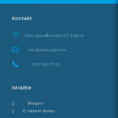
Kontakt

Hercegovačka ulica 25, Zagreb

info@dom-jadran.hr

095 500 7515
Istražite
Blogovi

O našem domu
