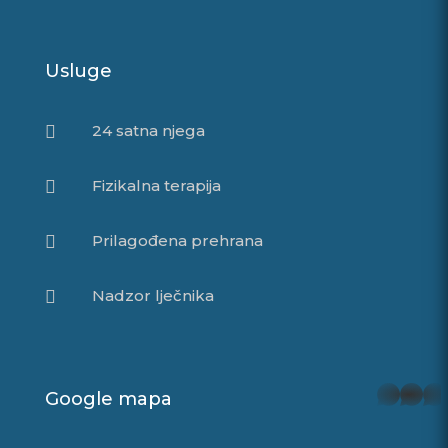
Usluge
24 satna njega

Fizikalna terapija

Prilagođena prehrana

Nadzor lječnika

whatsapp
Google mapa