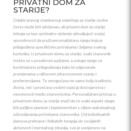
PRIVATNI DOM ZA
STARIJE?
Odabir pravog stambenog smještaja za starije osobe
često može biti zahtjevan, ali privatni dom za starije
izdvaja se kao optimalno rješenje zahvaljujući svojoj
sposobnosti da pruži personaliziranu njegu koja je
prilagođena specifičnim potrebama i željama svakog
korisnika. U privatnom domu za starije, svaki stanovnik
tretira se s posebnom pažnjom, a usluge njege se
kontinuirano prilagođavaju kako bi odgovarale
promjenama u njihovom zdravstvenom stanju i
preferencijama. To omogućava ne samo bolju kvalitetu
života, već i povećava osobni osjećaj dostojanstva i
neovisnosti među stanovnicima. Personalizirani pristup u
privatnom domu za starije znači da će svaki aspekt njege
biti pažljivo planiran i implementiran s ciljem maksimalnog
udovoljavanja potrebama stanovnika. Od individualnih
planova prehrane i fizikalnih terapija do socijalnih
aktivnosti i mentalnog zdravlja, sve je usmjereno na