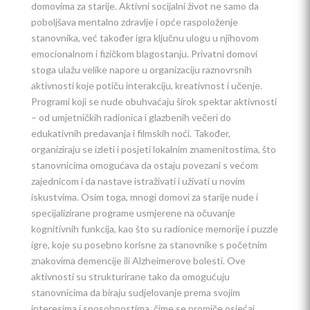
domovima za starije. Aktivni socijalni život ne samo da
poboljšava mentalno zdravlje i opće raspoloženje
stanovnika, već također igra ključnu ulogu u njihovom
emocionalnom i fizičkom blagostanju. Privatni domovi
stoga ulažu velike napore u organizaciju raznovrsnih
aktivnosti koje potiču interakciju, kreativnost i učenje.
Programi koji se nude obuhvaćaju širok spektar aktivnosti
– od umjetničkih radionica i glazbenih večeri do
edukativnih predavanja i filmskih noći. Također,
organiziraju se izleti i posjeti lokalnim znamenitostima, što
stanovnicima omogućava da ostaju povezani s većom
zajednicom i da nastave istraživati i uživati u novim
iskustvima. Osim toga, mnogi domovi za starije nude i
specijalizirane programe usmjerene na očuvanje
kognitivnih funkcija, kao što su radionice memorije i puzzle
igre, koje su posebno korisne za stanovnike s početnim
znakovima demencije ili Alzheimerove bolesti. Ove
aktivnosti su strukturirane tako da omogućuju
stanovnicima da biraju sudjelovanje prema svojim
interesima i sposobnostima, čime se promiče osjećaj