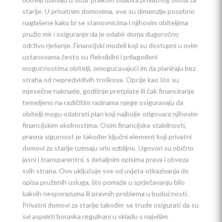
starije. U privatnim domovima, ove su dimenzije posebno
naglašene kako bi se stanovnicima i njihovim obiteljima
pružio mir i osiguranje da je odabir doma dugoročno
održivo rješenje. Financijski modeli koji su dostupni u ovim
ustanovama često su fleksibilni i prilagođeni
mogućnostima obitelji, omogućavajući im da planiraju bez
straha od nepredvidivih troškova. Opcije kao što su
mjesečne naknade, godišnje pretplate ili čak financiranje
temeljeno na različitim razinama njege osiguravaju da
obitelji mogu odabrati plan koji najbolje odgovara njihovim
financijskim okolnostima. Osim financijske stabilnosti,
pravna sigurnost je također ključni element koji privatni
domovi za starije uzimaju vrlo ozbiljno. Ugovori su obično
jasni i transparentni, s detaljnim opisima prava i obveza
svih strana. Ovo uključuje sve od uvjeta otkazivanja do
opisa pruženih usluga, što pomaže u sprječavanju bilo
kakvih nesporazuma ili pravnih problema u budućnosti.
Privatni domovi za starije također se trude osigurati da su
svi aspekti boravka regulirani u skladu s najvišim