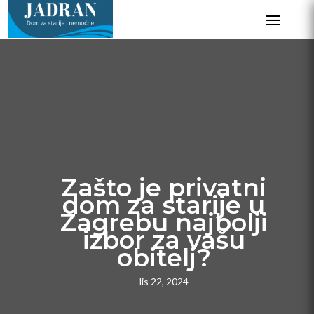
Zašto je privatni
dom za starije u
Zagrebu najbolji
izbor za vašu
obitelj?
lis 22, 2024