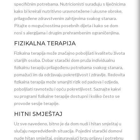
specifičnim potrebama. Nutricionisti surađuju s liječnicima
kako bi kreirali nutritivno uravnotežene i ukusne obroke,
prilagođene zdravstvenim zahtjevima svakog stanara.
Pitajte o mogućnostima posebnih dijeta i kako se dom
nosi s alergijama i drugim prehrambenim ograničenjima.
FIZIKALNA TERAPIJA
Fizikalna terapija može značajno poboljšati kvalitetu života
starijih osoba. Dobar starački dom pruža individualnu
fizikalnu terapiju prilagođenu potrebama svakog stanara,
pomažući im da održavaju pokretljivost i zdravlje. Redovita
fizikalna terapija može smanjiti rizik od padova i ozljeda,
poboljšati ravnotežu i opću pokretljivost. Saznajte kakvi
su programi fizikalne terapije dostupni i koliko često se
provode sesije terapije.
HITNI SMJEŠTAJ
Uz sve navedeno, bitno je da dom nudi i hitan smještaj u
slučaju nepredviđenih situacija. Pojedini starački domovi
nude hitan smještaj, osiguravajući brzu prijavu i potrebnu