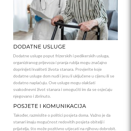
DODATNE USLUGE
Dodatne usluge poput frizerskih i pedikerskih usluga,
organiziranog prijevoza i pranja rublja mogu značajno
doprinijeti kvaliteti života stanara. Provjerite koje
dodatne usluge dom nudi i jesu li uključene u cijenu ili se
dodatno naplaćuju. Ove usluge mogu olakšati
svakodnevni život stanara i omogućiti im da se osjećaju
njegovano i zbrinuto.
POSJETE I KOMUNIKACIJA
Također, razmislite o politici posjeta doma. Važno je da
stanari imaju mogućnost redovitih posjeta obitelji i
prijatelja, što može pozitivno utjecati na njihovu dobrobit.