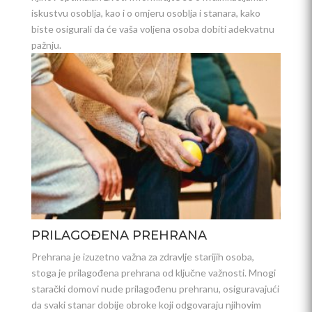
iskustvu osoblja, kao i o omjeru osoblja i stanara, kako
biste osigurali da će vaša voljena osoba dobiti adekvatnu
pažnju.
PRILAGOĐENA PREHRANA
Prehrana je izuzetno važna za zdravlje starijih osoba,
stoga je prilagođena prehrana od ključne važnosti. Mnogi
starački domovi nude prilagođenu prehranu, osiguravajući
da svaki stanar dobije obroke koji odgovaraju njihovim