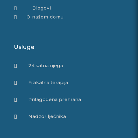
Blogovi

O našem domu

Usluge
24 satna njega

Fizikalna terapija

Prilagođena prehrana

Nadzor lječnika
