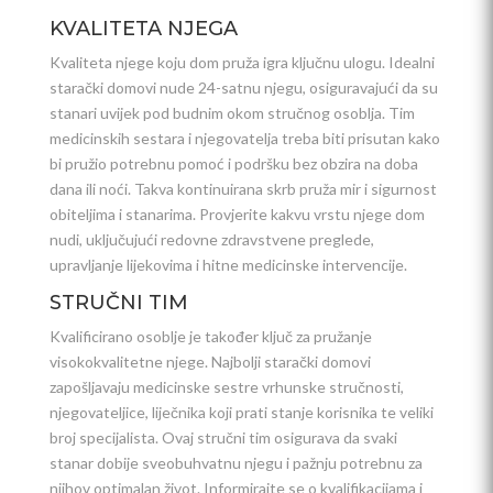
KVALITETA NJEGA
Kvaliteta njege koju dom pruža igra ključnu ulogu. Idealni
starački domovi nude 24-satnu njegu, osiguravajući da su
stanari uvijek pod budnim okom stručnog osoblja. Tim
medicinskih sestara i njegovatelja treba biti prisutan kako
bi pružio potrebnu pomoć i podršku bez obzira na doba
dana ili noći. Takva kontinuirana skrb pruža mir i sigurnost
obiteljima i stanarima. Provjerite kakvu vrstu njege dom
nudi, uključujući redovne zdravstvene preglede,
upravljanje lijekovima i hitne medicinske intervencije.
STRUČNI TIM
Kvalificirano osoblje je također ključ za pružanje
visokokvalitetne njege. Najbolji starački domovi
zapošljavaju medicinske sestre vrhunske stručnosti,
njegovateljice, liječnika koji prati stanje korisnika te veliki
broj specijalista. Ovaj stručni tim osigurava da svaki
stanar dobije sveobuhvatnu njegu i pažnju potrebnu za
njihov optimalan život. Informirajte se o kvalifikacijama i